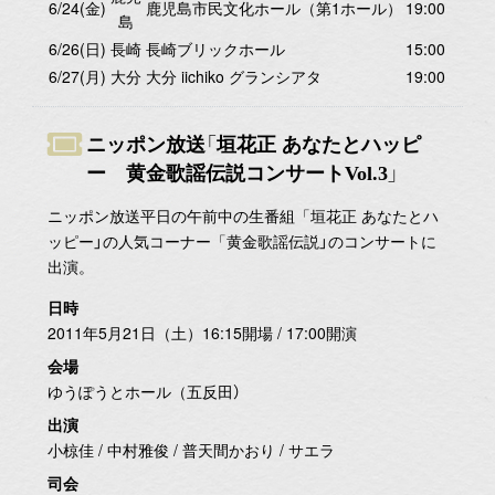
6/24(金)
鹿児島市民文化ホール（第1ホール）
19:00
島
6/26(日)
長崎
長崎ブリックホール
15:00
6/27(月)
大分
大分 iichiko グランシアタ
19:00
ニッポン放送「垣花正 あなたとハッピ
ー 黄金歌謡伝説コンサートVol.3」
ニッポン放送平日の午前中の生番組「垣花正 あなたとハ
ッピー」の人気コーナー「黄金歌謡伝説」のコンサートに
出演。
日時
2011年5月21日（土）16:15開場 / 17:00開演
会場
ゆうぽうとホール（五反田）
出演
小椋佳 / 中村雅俊 / 普天間かおり / サエラ
司会