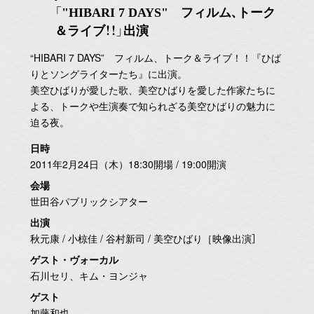
「"HIBARI 7 DAYS" フィルム、トーク
＆ライブ！！」出演
“HIBARI 7 DAYS” フィルム、トーク＆ライブ！！『ひば
りとソングライターたち』に出演。
美空ひばりが愛した歌、美空ひばりを愛した作家たちに
よる、トークや生演奏で知られざる美空ひばりの魅力に
迫る夜。
日時
2011年2月24日（木）18:30開場 / 19:00開演
会場
世田谷パブリックシアター
出演
秋元康 / 小椋佳 / 谷村新司 / 美空ひばり［映像出演］
ゲスト・ヴォーカル
石川セリ、キム・ヨンジャ
ゲスト
加藤和也