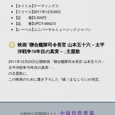
【タイトル】テーマソングス
【リリース】2011年12月28日
【定 価】3,500円
【品 番】UPCY-6662/3
【レーベル】ユニバーサルミュージックジャパン
映画「聯合艦隊司令長官 山本五十六－太平
洋戦争70年目の真実－」主題歌
2011年12月23日公開映画「聯合艦隊司令長官 山本五十六－
太平洋戦争70年目の真実－」
の主題歌に、
この映画のために書き下ろした『眦（まなじり）』が決定。
小椋佳倶楽部
小椋佳公式WEBサイト