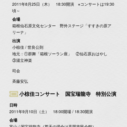
2011年8月25日（木） 18:30開演 ※コンサートは19:30
頃～
会場
箱根仙石原文化センター 野外ステージ「すすきの原ア
リーナ」
出演
小椋佳 / 世良公則
地元：①群舞「箱根ソーラン座」 ②仙石原おはやし
③湯立神楽
司会
斉藤安弘
小椋佳コンサート 国宝瑞龍寺 特別公演
日時
2011年9月10日（土） 18:00開場 / 18:30開演
会場
富山 / 国宝瑞龍寺（荒天の場合は高岡市民会館）