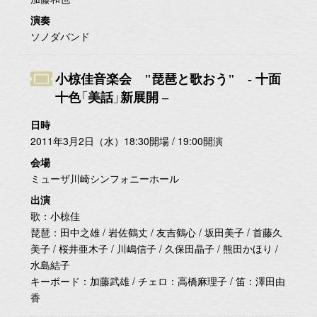
演奏
ソノダバンド
小椋佳音楽会 "琵琶と歌おう" - 十面
十色「美話」新展開 –
日時
2011年3月2日（水）18:30開場 / 19:00開演
会場
ミューザ川崎シンフォニーホール
出演
歌：小椋佳
琵琶：田中之雄 / 岩佐鶴丈 / 友吉鶴心 / 坂田美子 / 首藤久
美子 / 桜井亜木子 / 川嶋信子 / 久保田晶子 / 熊田かほり /
水島結子
キーボード：加藤武雄 / チェロ：高橋麻理子 / 笛：澤田由
香