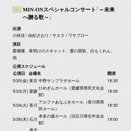
MIN-ONスペシャルコンサート「～未来
へ贈る歌～」
出演
小椋佳 / 由紀さおり / サエラ / ワサブロー
演目
愛燦燦、夜明けのスキャット、愛の賛歌、白もくれん、
他
公演スケジュール
公演日
会場名
開演
5/20(金)
東京
中野サンプラザホール
18:30
ひめぎんホール（愛媛県県民文化会
5/23(月)
愛媛
18:30
館）
アルファあなぶきホール（香川県県
5/24(火)
香川
18:30
民ホール）
本多の森ホール（旧石川厚生年金会
5/26(木)
石川
19:00
館）
鹿児