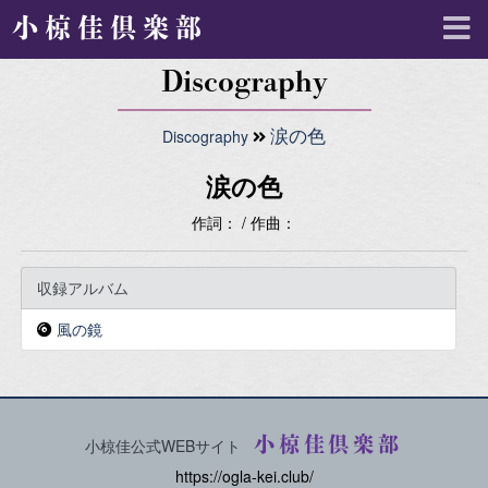
小椋佳倶楽部
Discography
Discography
涙の色
涙の色
作詞： / 作曲：
収録アルバム
風の鏡
小椋佳倶楽部
小椋佳公式WEBサイト
https://ogla-kei.club/