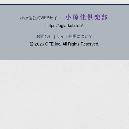
小椋佳倶楽部
小椋佳公式WEBサイト
https://ogla-kei.club/
お問合せ
｜
サイト利用について
2026 GFE Inc. All Rights Reserved.