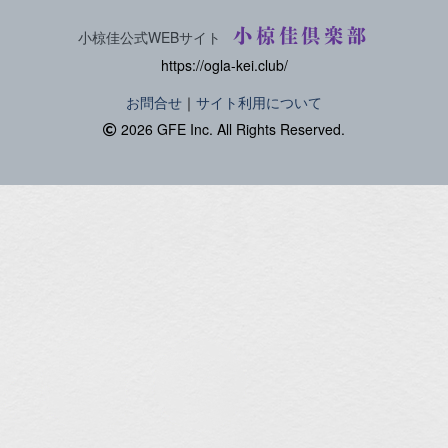
小椋佳倶楽部
小椋佳公式WEBサイト
https://ogla-kei.club/
お問合せ
｜
サイト利用について
2026 GFE Inc. All Rights Reserved.