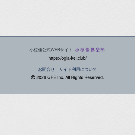
小椋佳公式WEBサイト
小椋佳倶楽部
https://ogla-kei.club/
お問合せ
｜
サイト利用について
2026 GFE Inc. All Rights Reserved.