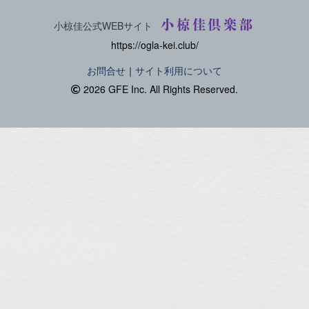
小椋佳倶楽部
小椋佳公式WEBサイト
https://ogla-kei.club/
お問合せ
｜
サイト利用について
2026 GFE Inc. All Rights Reserved.