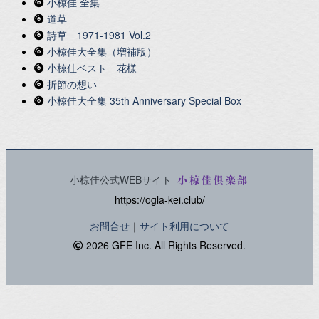
小椋佳 全集
道草
詩草 1971-1981 Vol.2
小椋佳大全集（増補版）
小椋佳ベスト 花様
折節の想い
小椋佳大全集 35th Anniversary Special Box
小椋佳公式WEBサイト
小椋佳倶楽部
https://ogla-kei.club/
お問合せ
｜
サイト利用について
2026 GFE Inc. All Rights Reserved.