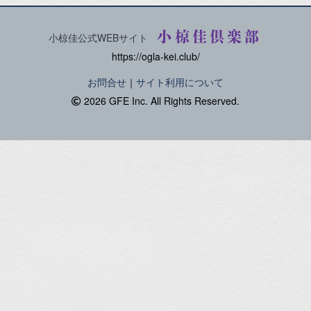
小椋佳倶楽部
小椋佳公式WEBサイト
https://ogla-kei.club/
お問合せ
｜
サイト利用について
2026 GFE Inc. All Rights Reserved.