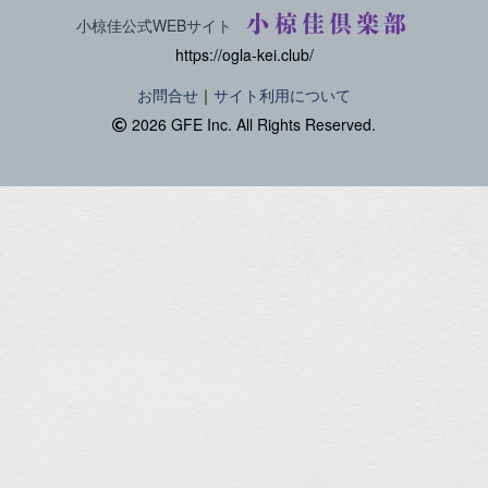
小椋佳倶楽部
小椋佳公式WEBサイト
https://ogla-kei.club/
お問合せ
｜
サイト利用について
2026 GFE Inc. All Rights Reserved.