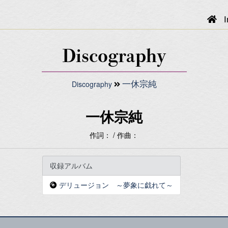
I
Discography
Discography
一休宗純
一休宗純
作詞： / 作曲：
収録アルバム
デリュージョン ～夢象に戯れて～